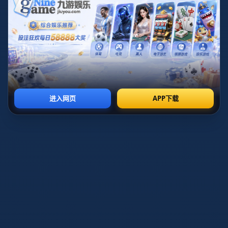
关于我们
关于十大正规平台
作为国内领先的金融服务公司，公司自成立以来，一直
致力于为个人和企业客户提供全方位的金融解决方案。