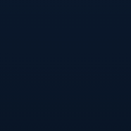
如有任何问题请联系我们
立即咨询
为什么选择我们