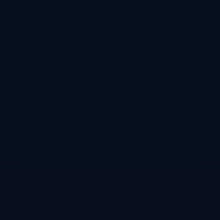
我们的团队
团队介绍