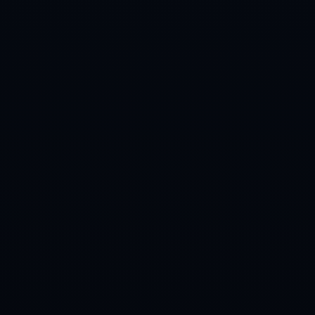
栏目导航
关于我们
服务优势
团队介绍
问题答疑
新闻资讯
联系我们
热门新闻
英媒数据揭秘：波切蒂诺执教切尔西胜场仅比