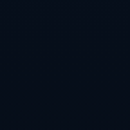
Francis Bindle
24/7 Support