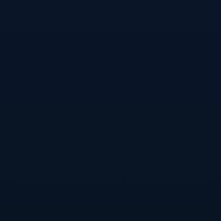
选择我们的优势
十大正规买球平台（360mumu.com
商业分析（2017）
75%
商业分析（2018）
85%
经济增长（2019）
70%
投资增长（2020年）
78%