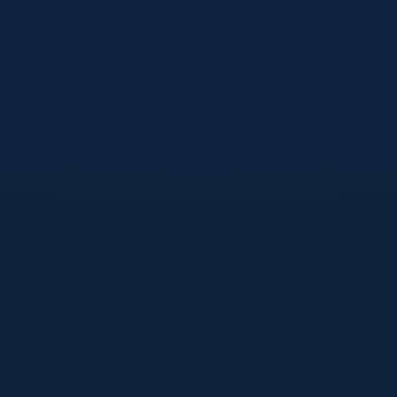
赛事转播权销售
传统制造业的核心竞争力往往源自精湛的工艺
技术，而工艺革新是提升产品质量、降低生产
成本的重要途径。我们致力于为传统制造业提
供先进的工艺创新解决方案，从原材料选择、
生产流程优化到设备更新，我们帮助企业提升
查看更多