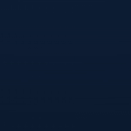
体育商业联盟管理
作为国内领先的制造业公司，公司自成立以
来，一直致力于为全球客户提供高品质的生产
设备与技术支持。公司拥有一流的生产线和严
格的质量管理体系，生产的产品广泛应用于汽
车、电子、化工、机械等多个行业。多年来，
公
查看更多