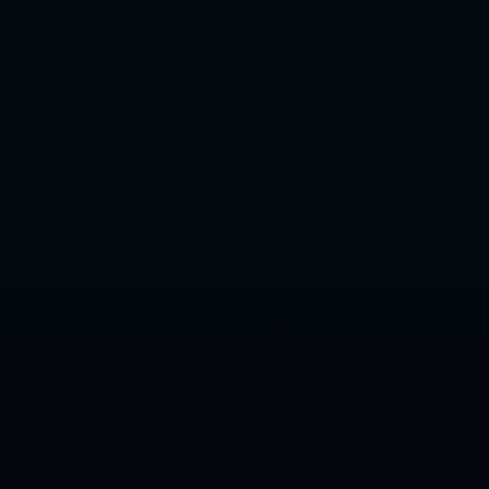
问题答疑
新闻资讯
联系我们
热门新闻
斯洛特防守理念获布兰科赞赏，孔帕尼尚未获
此殊荣
2026-08-10
皇马电视台怒批裁判：这不是疏忽，而是刻意
偏袒！