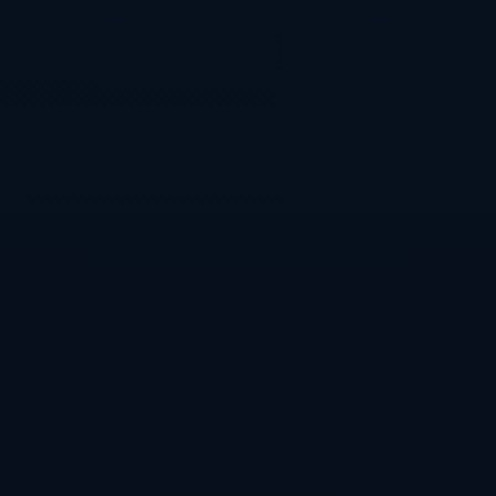
而言，阿莫林赛后的“批评”既是警钟，也是希望——因
为这意味着球队并不满足于眼前的积分，而是瞄准更高
的标准。
随着赛程的深入，每一分都可能影响最终的排名走向。
阿莫林此番强调“上半场至少该多进两球”和“需加强禁区
防守”，某种意义上是为整个团队敲定了接下来的工作重
点：进攻上必须更冷血，防守上必须更坚决。对于这支
仍在成长却野心勃勃的里斯本竞技来说，如何在保证赏
心悦目的把握住该赢下的每一场、守住本方禁区的每一
次对抗，将决定他们本赛季能走多远。
需求表单