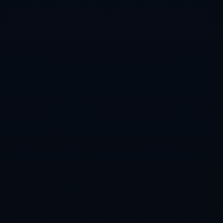
小奥斯卡归化中国队在即，薪资问题待足协
与俱乐部协商解决
2026-08-10
阿森纳：英超劲旅的辉煌历程与球队风采
2026-08-10