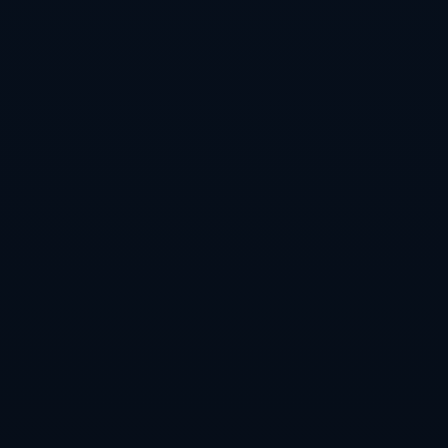
姓名
*
邮箱地址
*
性别
*
备注
*