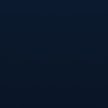
些问题并非全然新鲜，但在一场本可以相对轻松拿下的
比赛中被集中暴露，更刺痛了主帅的神经。阿莫林坦
言：“进攻端你有时会脚风不顺，可防守端绝不能靠运
气。禁区就是你最后的底线，一旦出现犹豫，不仅会丢
球，还会动摇整支球队的信心。”
值得关注的是，当对手在下半场通过换人和节奏调整逐
渐加强压迫时，里斯本竞技的防线显得有些被动。中场
回撤保护的速度变慢，边后卫前插后身后的空当没有得
到及时弥补，几次对手的反击都轻易打到禁区前沿，迫
使门将做出高质量的扑救。这种局面与上半场的主动形
成鲜明对比，也让人感受到球队在比赛管理方面仍有需
要提升的地方。如果说上半场是“踢得好却没把握住机
会”，那么下半场则是“领先后没有展现足够成熟的控制
力”，尤其在禁区防守的稳固性上没有给对手足够的心理
压力。