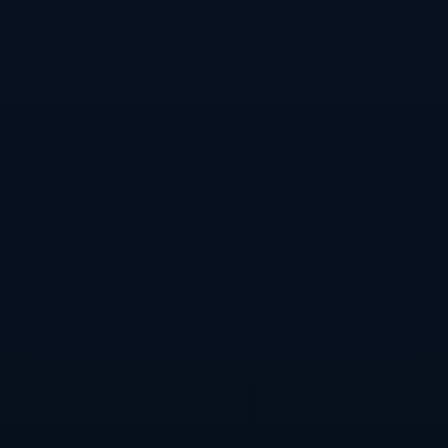
也需加强，以减少“多一脚”的犹豫。防线方面，则要在
录像分析中逐帧拆解禁区内失位和盯人不紧的片段，重
新梳理定位球和传中球的防守职责分配，加强后腰与中
卫之间的保护和横向协防。阿莫林的“需加强禁区防守”
不是一句空洞的口号，而是接下来数周训练计划的核心
主题之一。只有在该区域建立足够的安全感，里斯本竞
技才能在对抗强敌时不再轻易被对手抓住机会。
赛后，部分球员也在接受采访时呼应了主帅的观点，承
认球队在进球效率和防守专注度上都尚未达到理想标
准。有老将提到，“在这种比赛里，2:0和1:0是完全不同
的心理状态，如果我们在上半场把机会利用好，下半场
就不会踢得那么被动。”年轻球员则表示，会在训练中更
加专注细节，争取在下一场比赛中用表现回应外界的质
疑。球迷们则在社交平台上表达了两种情绪：一方面对
球队创造机会能力与整体打法感到欣慰，另一方面也对
禁区内一次次惊出冷汗的防守漏洞感到焦虑。对于他们