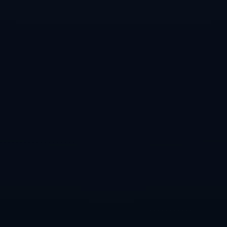
栏目导航
关于我们
服务优势
团队介绍
问题答疑
新闻资讯
联系我们
热门新闻