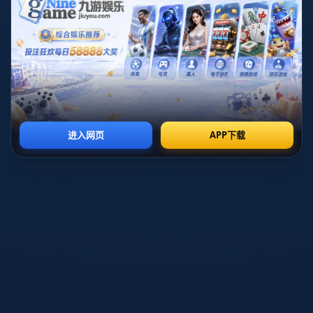
慕尼黑以及英超多支豪门均已虎视眈眈。究竟是什么让
维尔茨如此炙手可热？他的未来又将花落谁家？让我们
一探究竟。