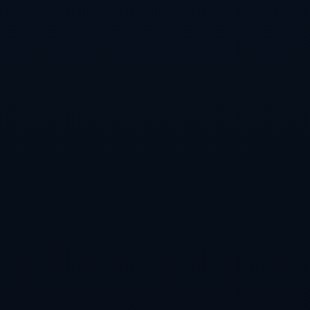
性别
*
备注
*
提交