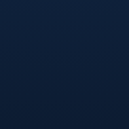
维尔茨为何成为转会市场香饽饽
弗洛里安·维尔茨自出道以来，便展现了令人惊叹的天
赋。作为一名攻击型中场，他不仅拥有精准的传球能
力，还能在关键时刻完成致命一击。在2022-2023赛季，
他为勒沃库森贡献了多粒进球和助攻，帮助球队在德甲
和欧战中表现出色。更重要的是，
维尔茨的年轻与潜力
让他成为任何豪门重建或补强的理想选择。无论是皇马
的中场更新换代，还是巴萨的财务困境下的新希望，亦
或是拜仁对本土天才的渴望，维尔茨都完美契合。