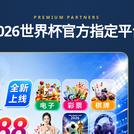
址
邮箱
北省省直辖县级行政区划神
admin@021xiaocheng
架林区阳日镇
介绍
问题答疑
新闻资讯
联系我们
新闻资讯