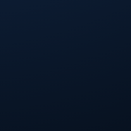
罚款，禁止一场客场球票销售
2026-08-09
每体：阿劳霍现身特拉维夫，
以色列之行开启休闲时光
2026-08-09
中国女足的五位颜值担当
2026-08-09
纳格尔斯曼掌舵德国队，剑指
2024欧洲杯冠军
2026-08-09