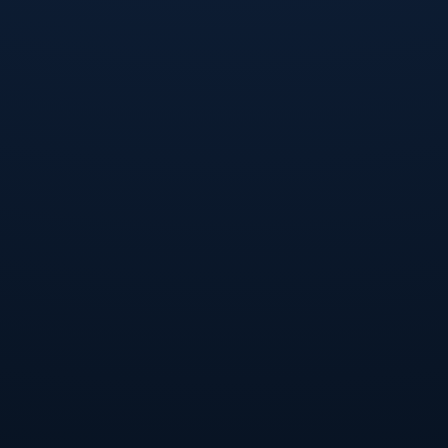
排的体检，身体状况完全符合俱乐部的要求。这意味着
的敲定。对于拉齐奥而言，镰田大地的到来无疑是中场
战术选择，尤其是在面对密集赛程时，
镰田大地
的轮换