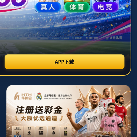
网站首页
新闻资讯
检，2+1年合同在望