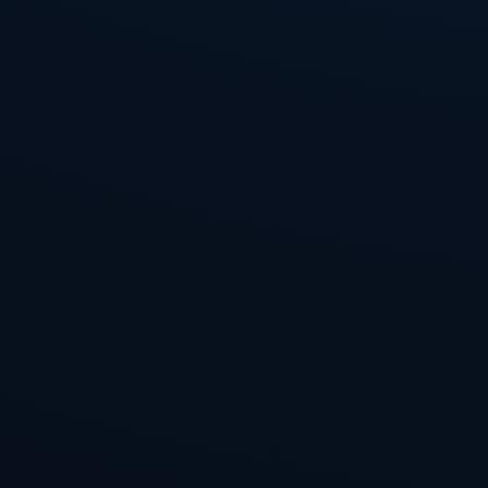
值得一提的是，镰田大地在体检后接受采访时表
情的球队，我希望能尽快融入其中。”这样的表
镰田大地能为拉齐奥带来什么