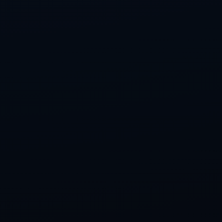
友情链接
友情链接
重罚：4万
止一场客