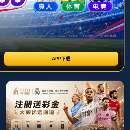
网站首页
新闻资讯
洲杯冠军荣耀加身