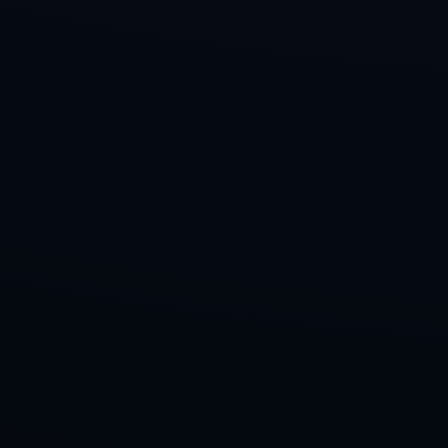
栏目
关于我
服务优
作为国内领先的金融服务公司，公
司自成立以来，一直致力于为个人
团队介
和企业客户提供全方位的金融解决
问题答
方案。我们的业务涵盖财富管理、
资产配置、风险评估等多个方面，
新闻资
通过深度分析市场趋势和客户需
联系我
求，为客户量身定制最合