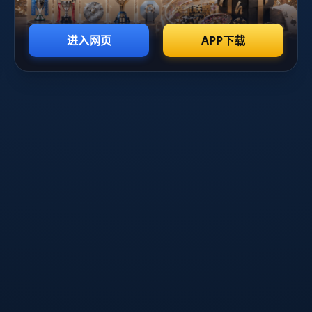
耀
每一届比赛都会诞生新的传奇。你是否还记得上届欧洲
军团”的队伍，在2021年的欧洲杯中异军突起，以无与
，为意大利足球捍卫了久违的荣耀。今天，我们就来回
伺中脱颖而出。
终的王者。这支队伍在主教练曼奇尼的带领下，展现了令
，面对强大的英格兰队，意大利队在点球大战中以3-2
年再次问鼎欧洲杯，也让“蓝衣军团”这个称号再次响彻
誉，更是意大利足球复兴的象征。
军突起”来形容。相比于其他传统强队，意大利在赛前并不
了自己的实力。小组赛中，意大利队三战全胜，以零失
们先后战胜奥地利、比利时和西班牙，展现了顽强的斗