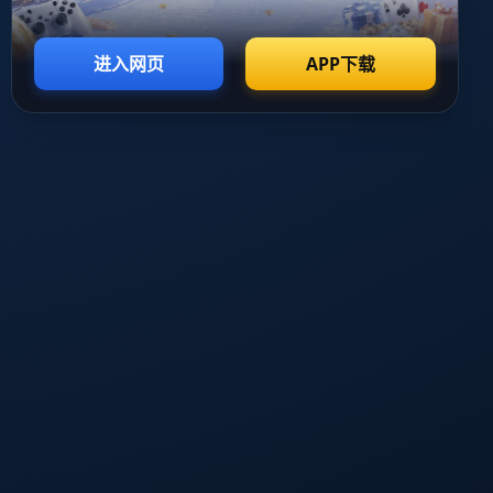
关于我们
服务优势
团队介绍
问题答疑
新闻资讯
联系我们
热门新闻
格林伍德82分钟绝杀摩纳哥，