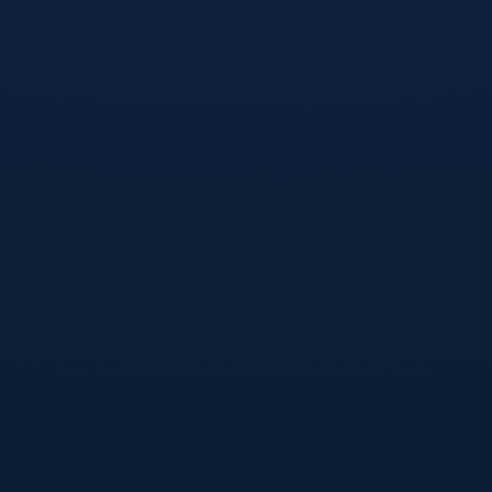
了解颇深。他在接受采访时表示，阿诺德的技术特点和
场上表现完全符合皇马对球员的高要求。尼科尔特别提
到，
阿诺德的传球视野
和
精准长传能力
是皇马中场和前
锋梦寐以求的支援，而他在进攻端的创造力也与皇马的
战术风格高度契合。此外，皇马近年来在右后卫位置上
一直寻求顶级球员，阿诺德无疑是理想人选。