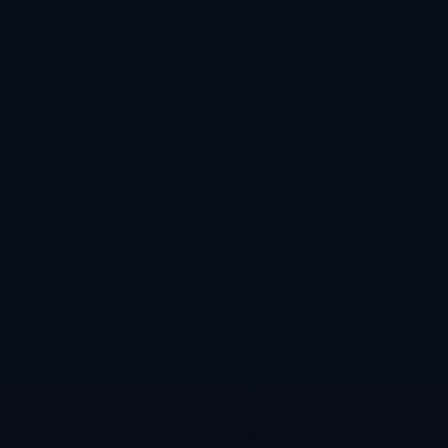
提交
栏目导航
关于我们
服务优势
团队介绍
问题答疑