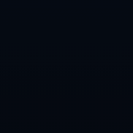
作为国内领先的金融服务公司，公司自成立以来，一直
致力于为个人和企业客户提供全方位的金融解决方案。
我们的业务涵盖财富管理、资产配置、风险评估等多个
方面，通过深度分析市场趋势和客户需求，为客户量身
定制最合
栏目导航
关于我们
服务优势
团队介绍
问题答疑