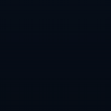
新闻资讯
联系我们
热门新闻
科尔战术下40岁老将沦为短板，小球打法成
反作用
2026-08-09
欧冠新赛季：4位1.8亿球星闪耀，C罗射手&
助攻双榜领衔
2026-08-09
中超停摆，球迷如何填补无球可看的空虚时