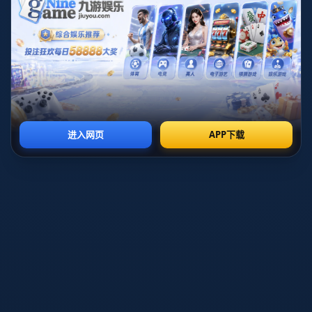
引言：阿诺德的未来引发热议
在足球世界中，转会传闻总是能迅速点燃球迷的热情。
近日，前利物浦名宿史蒂夫-尼科尔的一番言论让利物浦
球迷心头一紧。他直言，利物浦右后卫特伦特-亚历山
大-阿诺德（以下简称阿诺德）可能在今年夏窗转投西甲
豪门皇家马德里，并认为这位英格兰国脚完全符合皇马
的标准。这一预测不仅引发了广泛讨论，也让人们开始
重新审视阿诺德的职业轨迹和皇马的引援策略。究竟是
什么让尼科尔如此笃定？让我们一探究竟。
尼科尔的预测：阿诺德与皇马的契合点
史蒂夫-尼科尔作为利物浦的传奇人物，对球队和球员的