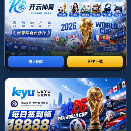
新闻资讯
网站首页
新闻资讯