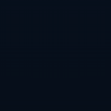
姓名
*
邮箱地址
*
性别
*
备注
*