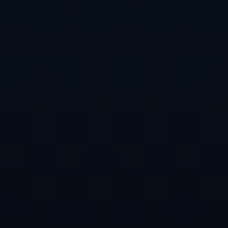
栏目导航
关于我们
服务优势
团队介绍
问题答疑
新闻资讯
联系我们