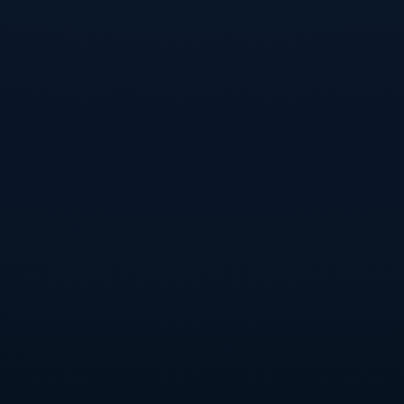
每一届女排世锦赛冠军的诞生，都不仅仅是一场比赛的
胜利，更是团队协作、技术创新和心理素质的综合体
现。
历届女排世锦赛冠军
的故事告诉我们，成功从来不
是偶然，而是无数汗水与坚持的结晶。对于球迷来说，
这些冠军不仅是赛场上的英雄，更是精神上的象征，激
励着人们在生活中勇往直前。