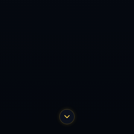
纳格尔斯曼掌舵德国队，剑指2024欧洲杯冠军
2026-08-08
TT全球总决赛124分摘得第4名，荣膺单人MVP
2026-08-08
友情链接
友情链接
十大正规平台-十大在线买球网址-十大彩票正规平台
All Rights
by
十大正规平台