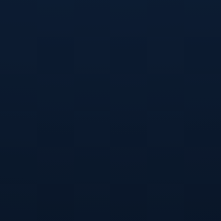
破，也激励了一代人。
那句‘女排精神’从此成为中国体育
的代名词
，影响深远。随后的1986年，中国女排再次登
顶，展现了她们在世界舞台上的统治力。
冠军背后的意义与启示