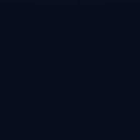
需求表单
姓名
*
邮箱地址
*