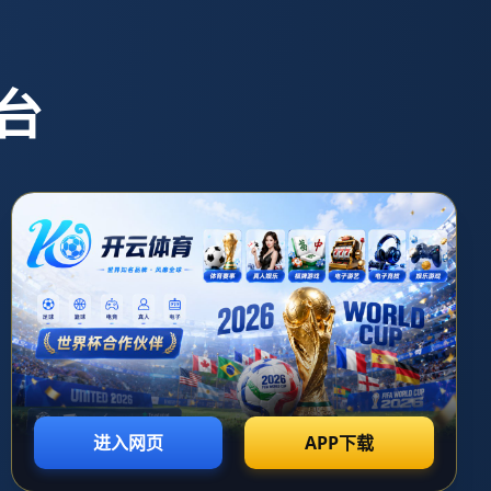
023-6344412
admin@021xiaochengxu.com
xu.com
马上联系