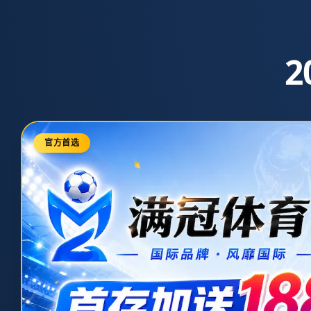
地
湖
农
网站首页
关于我们
服务优势
团队