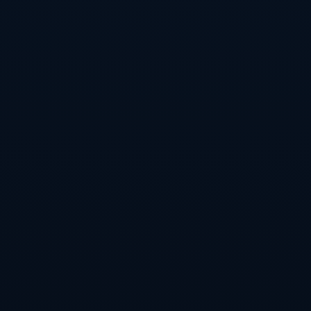
千年老二”，多次接近冠军却总是功亏一篑。然而，在阿
力。他们不仅在联赛中保持了长时间的不败纪录，还以
是在与拜仁慕尼黑的关键战役中，勒沃库森以3-1的比
沃库森德甲首次冠军
的梦想终于照进现实，球迷们为之