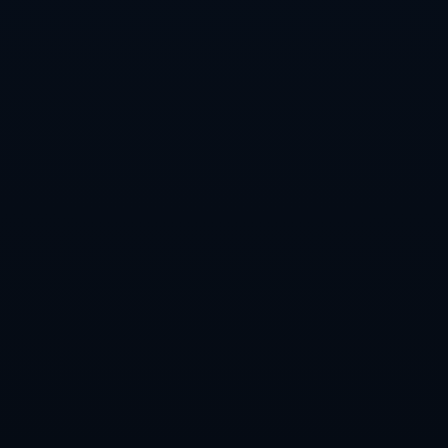
打造了一支团结一心的队伍。正如他在赛后采访中所
人为本的管理方式，正是
阿隆索执教获肯定
的重要原
来了职业生涯的巅峰。以年轻前锋弗洛里安·维尔茨为
，不仅进球数大幅提升，还多次送出关键助攻，成为球
进球和助攻数据双双突破两位数，足以证明阿隆索对球
德甲首次冠军
背后，教练与球员之间的完美配合。
隆索的带领下，球队展现出了强大的竞争力，不少人开
理念和对球队的掌控能力，让人们相信这支队伍未来仍
成绩证明了自己的能力，也为勒沃库森开启了一个全新
更是一种情感的释放。多年来，球迷们对冠军的渴望从