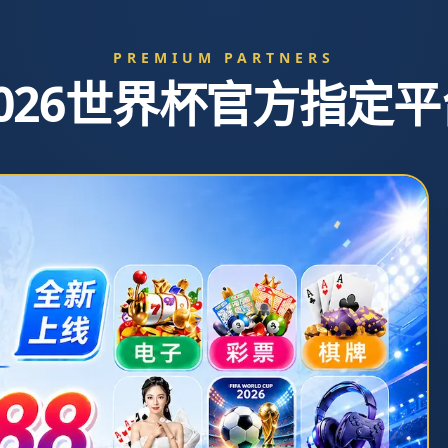
址
邮箱
北省省直辖县级行政区划神
admin@021xiaocheng
架林区阳日镇
介绍
问题答疑
新闻资讯
联系我们
新闻资讯