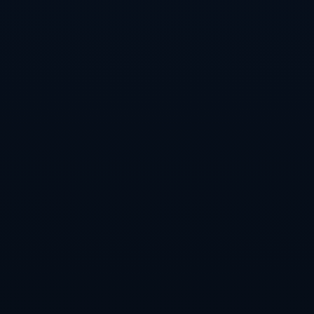
展现了超乎寻常的战术洞察力。他在勒沃库森推行了高
节奏更加流畅。
尤其值得一提的是
，阿隆索非常注重球