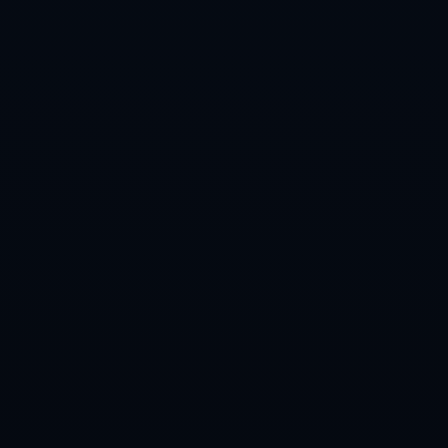
作为国内领先的金融服务公司，公司自成立以来，一直
致力于为个人和企业客户提供全方位的金融解决方案。
我们的业务涵盖财富管理、资产配置、风险评估等多个
方面，通过深度分析市场趋势和客户需求，为客户量身
定制最合
栏目导航
关于我们