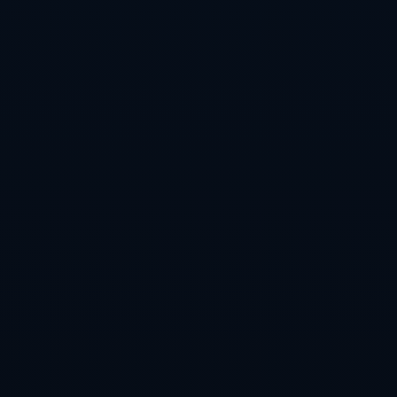
提交
栏目导航
关于我们
服务优势