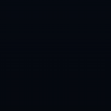
服务优势
团队介绍
问题答疑
新闻资讯
联系我们
热门新闻
布鲁诺·费尔南德斯：感谢利物浦，与我们共同
缅怀若塔兄弟
2026-08-06
梅西的美洲杯征战次数有多少？
2026-08-06