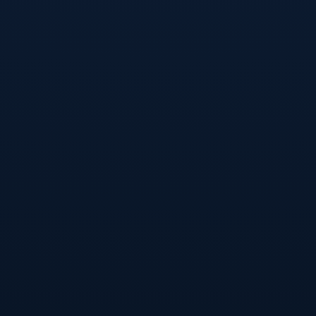
皮球带着强烈的下坠弧线飞向球门，门将虽然做出极限
扑救，却只能眼睁睁看着球从指尖划过坠入网窝。3:0！
9号完成个人本场比赛的第三粒进球——一个真正意义上
的帽子戏法。整个球场在这一瞬间彻底沸腾，球迷齐声
高呼他的名字，替补席上的队友也全体起立鼓掌致意。
电视转播镜头捕捉到一个细节：主教练也露出了难得的
灿烂笑容，这不仅是对爱将表现的肯定，更是对球队整