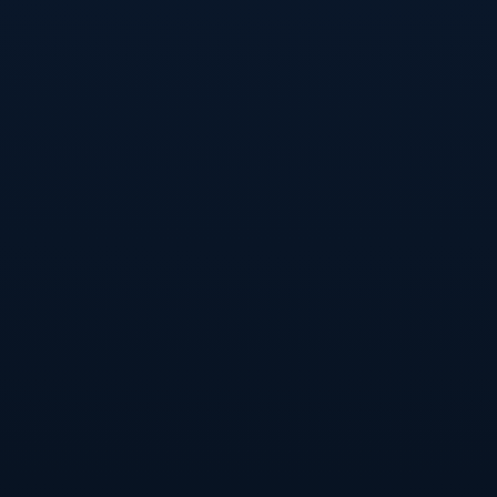
对手在赛后也不得不承认，对孔德的限制远低于他们赛
前预期。主教练在发布会上坦言，球队原本的防守部署
重点放在遏制巴萨中路渗透和边路一对一突破上，对于
孔德在定位球和后插上的威胁预案不够充分。“我们知道
他身体条件出色，但没想到他在跑位选择和判断节奏上
如此成熟，两粒进球都不是简单的高度优势，而是整体
意识的胜利。”这番话，也从侧面映证了现代足球语境
中，后卫不再仅仅是“破坏者”，更是“创造者”和“终结者”
的新趋势。