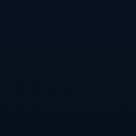
人”到禁区内的“制空者”，孔德用一次梅开二度，拓宽了
外界对巴萨、对欧冠、对现代后卫的想象空间。
在欧冠改制后的漫长岁月里，巴萨留下过太多由巨星前
锋书写的经典夜晚，而今夜则属于一名冷静、强硬却又
细腻的法国后卫。未来这个赛季还有很长的路要走，但
无论巴萨能否最终走到柏林/伦敦/伊斯坦布尔这样象征着
巅峰的决赛舞台，这场由孔德以头球梅开二度引领的胜
利，都将在回顾球队这个时代的欧冠征程时，被单独拎
出、反复提及——因为它不仅只是比分上的一场赢球，
更像是巴萨在新时代主动拥抱变化的一个清晰注脚。