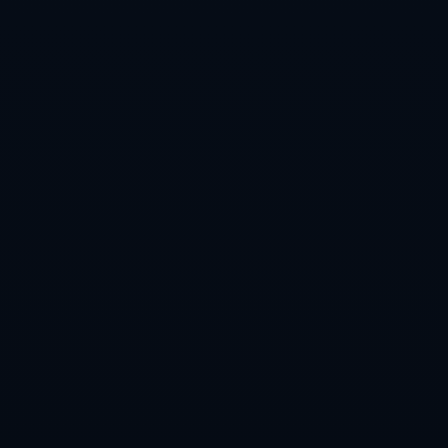
团队介绍
问题答疑
新闻资讯
联系我们
热门新闻
英超六强：豪门对决与战略联盟的背后故事
2026-08-08
扎卡尼妻子与扎尼奥洛的旧情揭秘，三人曾
卷入复杂感情纠葛
2026-08-08