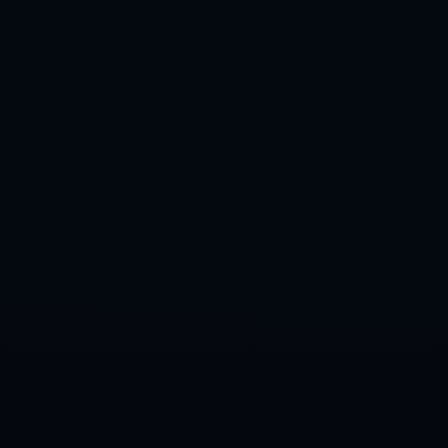
团队介绍
问题答疑
新闻资讯
联系我们
热门新闻
英超六强：豪门对决与战略联盟的背后故事
2026-08-08
扎卡尼妻子与扎尼奥洛的旧情揭秘，三人曾卷
入复杂感情纠葛
2026-08-08